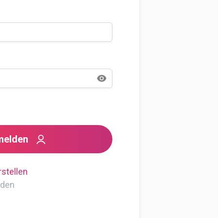
melden
stellen
lden