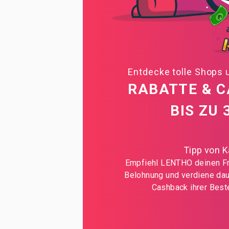
Entdecke tolle Shops 
RABATTE & 
BIS ZU 
Tipp von Ka
Empfiehl LENTHO deinen Fr
Belohnung und verdiene da
Cashback ihrer Beste