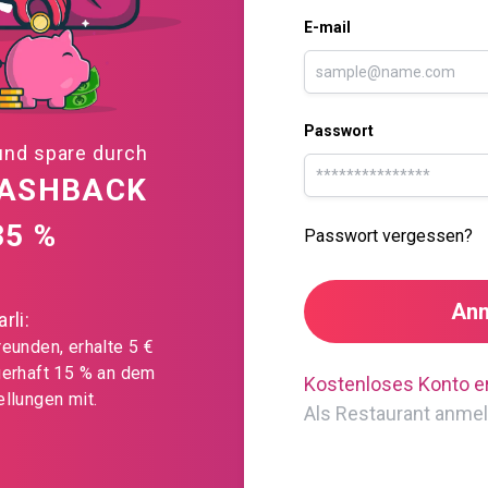
E-mail
Passwort
und spare durch
CASHBACK
35 %
Passwort vergessen?
An
rli:
eunden, erhalte 5 €
uerhaft 15 % an dem
Kostenloses Konto er
llungen mit.
Als Restaurant anme