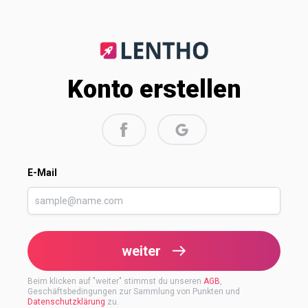
Konto erstellen
E-Mail
weiter
Beim klicken auf "
weiter
" stimmst du unseren
AGB
,
Geschäftsbedingungen zur Sammlung von Punkten und
Datenschutzklärung
zu.