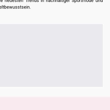
die neuesten Trends in nachhaltiger Sportmode und
eltbewusstsein.